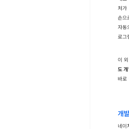
처가
손으
자동
로그
이 
도 
바로 
개발
네이