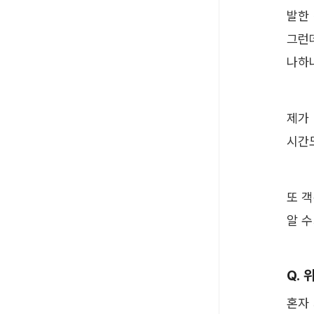
발한
그런
나하
제가
시간도
또 
알 수
Q.
혼자