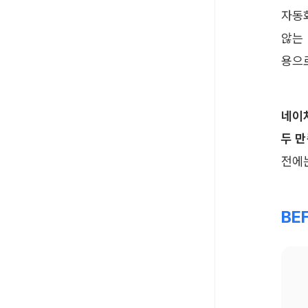
자동
않는
용으
네이
두 
전에
BE