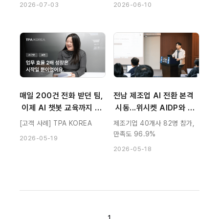
2026-07-03
2026-06-10
매일 200건 전화 받던 팀,
전남 제조업 AI 전환 본격
 이제 AI 챗봇 교육까지 직
 시동...위시켓 AIDP와 현
접 합니다 | 위시켓 AIDP
장 실습형 교육 성료
[고객 사례] TPA KOREA
제조기업 40개사 82명 참가,
 고객 사례
만족도 96.9%
2026-05-19
2026-05-18
1