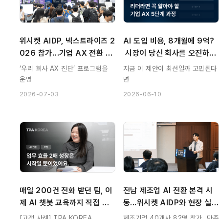
위시켓 AIDP, 넥스트라이즈 2
AI 도입 비용, 8개월에 9억?
026 참가…기업 AX 전환 실
 시장이 당신 회사를 오진하는
행 전략 소개
 법
‘우리 회사 AX 진단’ 프로그램을
지금 이 제안이 최선일까 고민된다
운영
면
2026-07-03
2026-06-10
매일 200건 전화 받던 팀, 이
전남 제조업 AI 전환 본격 시
제 AI 챗봇 교육까지 직접 합
동...위시켓 AIDP와 현장 실습
니다 | 위시켓 AIDP 고객 사
형 교육 성료
[고객 사례] TPA KOREA
제조기업 40개사 82명 참가, 만족