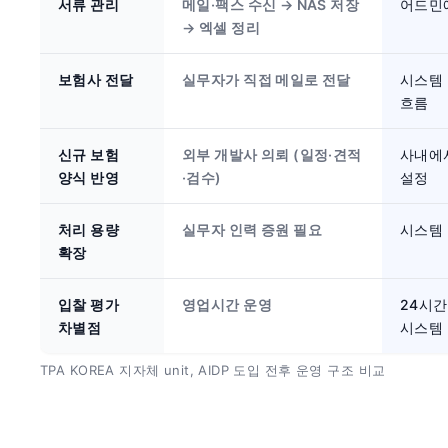
서류 관리
메일·팩스 수신 → NAS 저장 
어드민
→ 엑셀 정리
보험사 전달
실무자가 직접 메일로 전달
시스템 
흐름
신규 보험 
외부 개발사 의뢰 (일정·견적
사내에서
양식 반영
·검수)
설정
처리 용량 
실무자 인력 증원 필요
시스템
확장
입찰 평가 
영업시간 운영
24시간 
차별점
시스템
TPA KOREA 지자체 unit, AIDP 도입 전후 운영 구조 비교