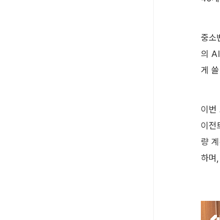
중소벤
의 A
게 쓸
이번 
이전
량 
하며,