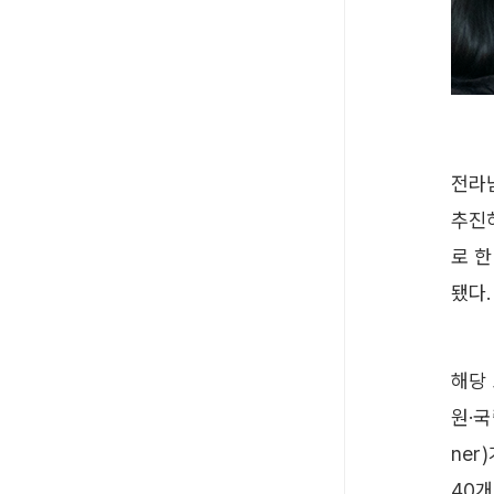
전라남
추진
로 한
됐다.
해당
원·
ne
40개