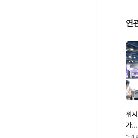
연
위시
가…
‘우리 