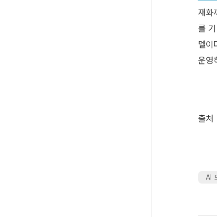
재화까
를 
델이다
운영
출처 :
AI