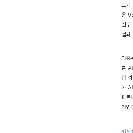
교육 
은 9
실무
법과
이홍주
를 A
접 경
가 A
파트
기업
위시켓