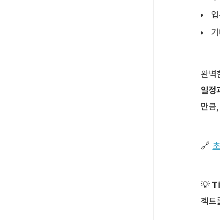
업
기
완벽
일정과
만큼
🔗 
초
💡
 T
젝트