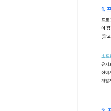
1.
프로
어 
(알고
소프트
유지
정에
개발자
2.