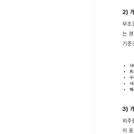
2) 
무조
는 경
기준
사
프
구
사
예
3)
외주
히 포