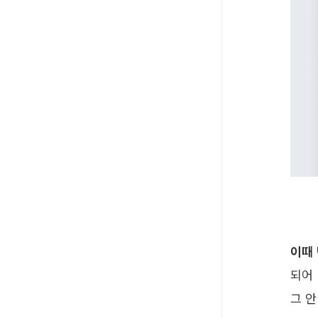
이때
되어 
그 안