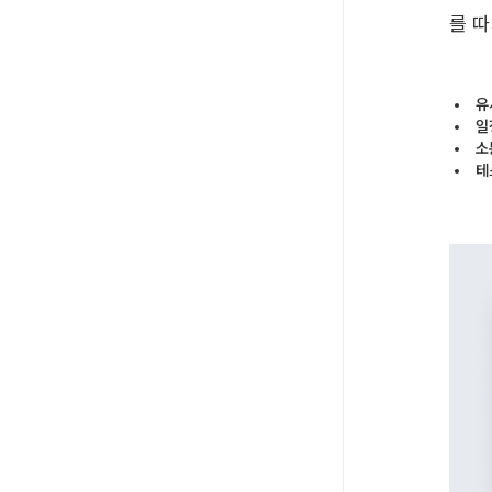
를 
유
일
소
테