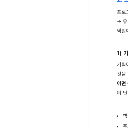
프로그
→ 
역할
1)
기획
것을
어떤
이 
핵
주