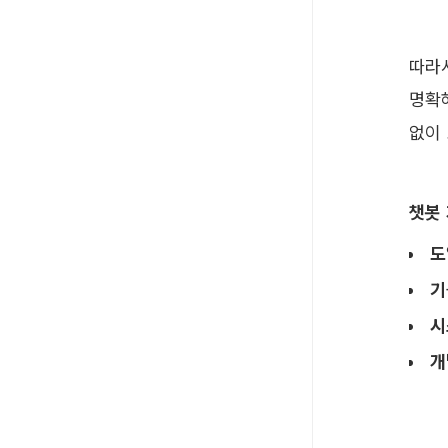
따라
명확
없이
챗봇
도
기
시
개