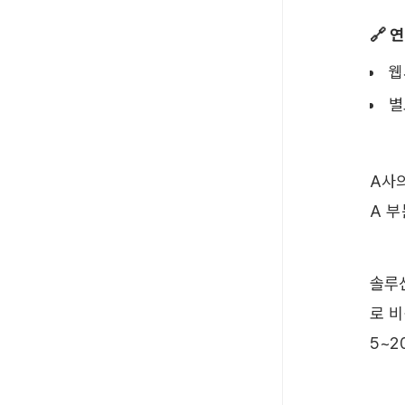
🔗 
웹
별
A사
A 
솔루
로 비
5~2