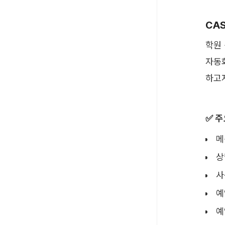
CAS
학원
자동
하고
✅ 
메
상
사
예
예