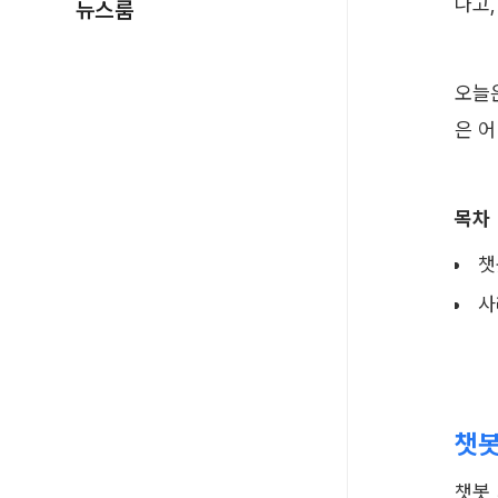
나고,
뉴스룸
오늘
은 
목차
챗
사
챗봇
챗봇