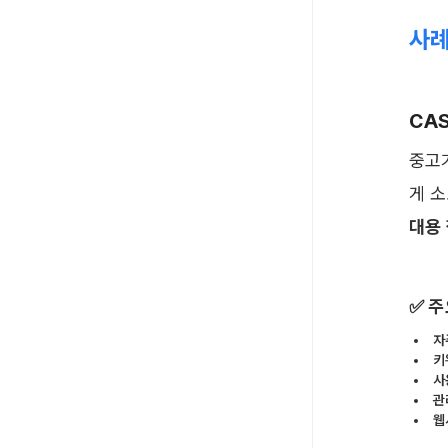
사례
CAS
중고
게 
대용
✅ 
자
키
사
관
웹