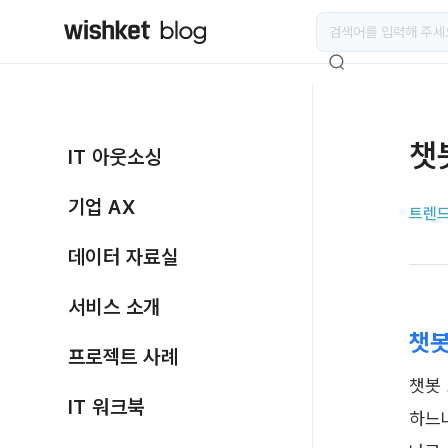
챗
IT 아웃소싱
기업 AX
트렌드
데이터 자료실
서비스 소개
챗봇
프로젝트 사례
챗봇
IT 워크북
하느