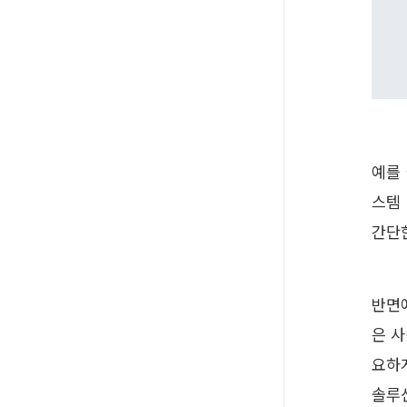
예를
스템
간단
반면
은 사
요하
솔루