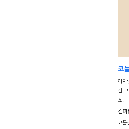
코틀
이처
건 
죠. ​
컴파
코틀