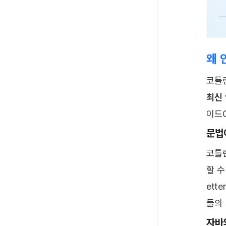
왜 
최신
이드
문법
코틀
할 수
ett
들의
자바