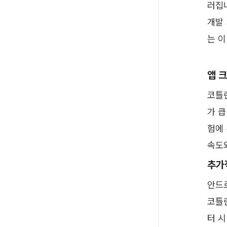
러집
개발
는 이
앱 
코틀
가 큽
험에 
속도와
추가
안드
코틀
터 