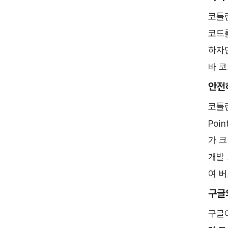
코틀
코드
하자
바 코
안전
코틀
Poi
가 크
개발
여 버
구글
구글