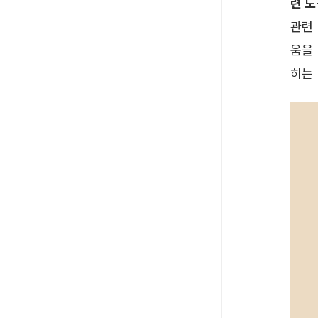
련 
관련
움을
히는