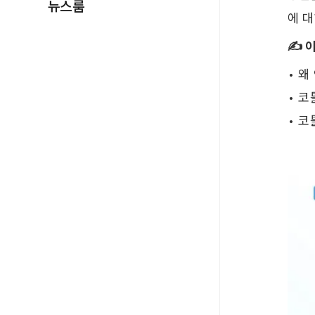
뉴스룸
에 대
✍️ 
• 
• 코
• 코