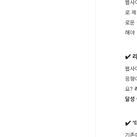
웹사
로 
로운
해야 
✔️ 
웹사
응형
요? 
달성
✔️ 
기존