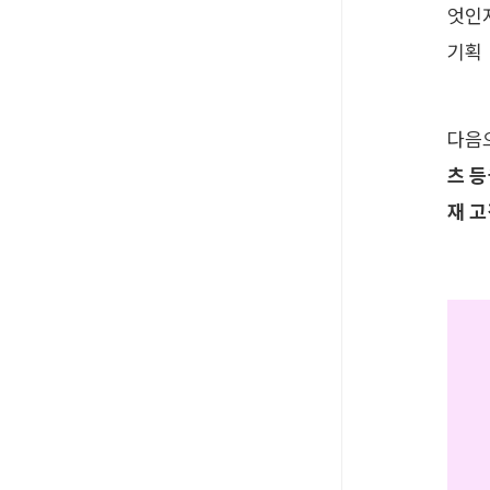
엇인
기획 
다음
츠 등
재 