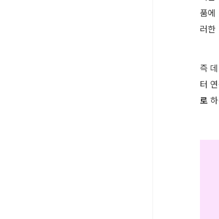
품에
러한
즉 
터 
로
 