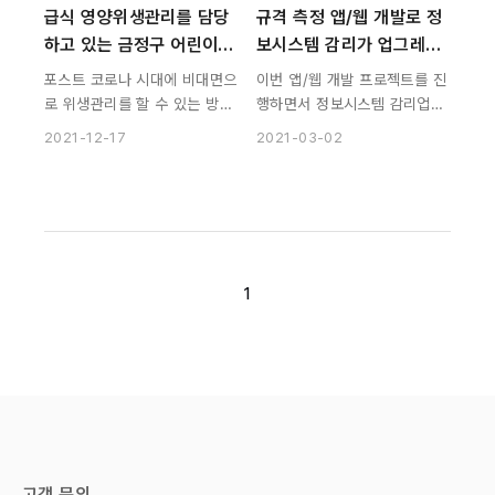
급식 영양위생관리를 담당
규격 측정 앱/웹 개발로 정
하고 있는 금정구 어린이급
보시스템 감리가 업그레이
식관리지원센터입니다.
드됐어요
포스트 코로나 시대에 비대면으
이번 앱/웹 개발 프로젝트를 진
로 위생관리를 할 수 있는 방안
행하면서 정보시스템 감리업체
을 모색하던 중 위생 어플리케
로써 좀 더 업그레이드되었다고
2021-12-17
2021-03-02
이션을 제작하게 되었습니다
생각합니다. 특히 협업을 통해
새로운 문제 해결방안을 찾을
수 있다는 것을 알게 된 계기가
되었단 점에서 의미가 있다고
생각합니다.
1
고객 문의